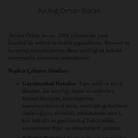
Avukat Orhan Boran
Avukat Orhan Boran, 2004 yılından bu yana
İstanbul’da serbest avukatlık yapmaktadır. Bireysel ve
kurumsal müvekkillerine, dava vekilliği ve hukuki
danışmanlık hizmetleri sunmaktadır.
Başlıca Çalışma Alanları:
Gayrimenkul Hukuku:
Tapu iptali ve tescil
davaları, kat karşılığı inşaat sözleşmeleri,
kentsel dönüşüm, kamulaştırma,
kamulaştırmasız el atma, ortaklığın giderilmesi
(izale-i şüyu), ecrimisil, müdahalenin men’i,
kira hukuku ve gayrimenkul hukukundan
kaynaklanan diğer uyuşmazlıkların çözümü.
Tüketici Hukuku:
Ayıplı mal ve hizmetlerden