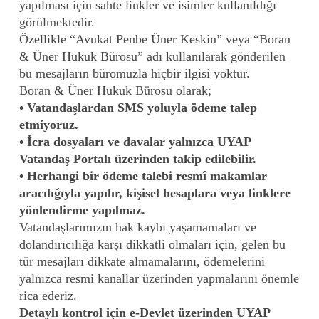
yapılması için sahte linkler ve isimler kullanıldığı
SÖZLEŞME HUKUKU
görülmektedir.
Sözleşme Hazırlama ve İnceleme, Ortaklık
Özellikle “Avukat Penbe Üner Keskin” veya “Boran
Sözleşmeleri, Mal Alımı Sözleşmeleri, Joint
& Üner Hukuk Bürosu” adı kullanılarak gönderilen
Ventures, Franchise Sözleşmeleri
bu mesajların büromuzla hiçbir ilgisi yoktur.
Boran & Üner Hukuk Bürosu olarak;
• Vatandaşlardan SMS yoluyla ödeme talep
etmiyoruz.
• İcra dosyaları ve davalar yalnızca UYAP
Vatandaş Portalı üzerinden takip edilebilir.
• Herhangi bir ödeme talebi resmî makamlar
aracılığıyla yapılır, kişisel hesaplara veya linklere
yönlendirme yapılmaz.
Vatandaşlarımızın hak kaybı yaşamamaları ve
dolandırıcılığa karşı dikkatli olmaları için, gelen bu
tür mesajları dikkate almamalarını, ödemelerini
yalnızca resmi kanallar üzerinden yapmalarını önemle
rica ederiz.
Detaylı kontrol için e-Devlet üzerinden UYAP
SİGORTA HUKUKU