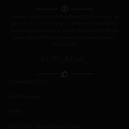
İstanbul Avukat -Av. Orhan Boran 2004 yılından bu
yana gerek kurumsal gerekse bireysel müvekkillere,
başta dava avukatlığı ve hukuk danışmanlığı olmak
üzere tüm hukuki anlaşmazlık alanlarında hizmet
vermektedir.
KURUMSAL
Sorumsuzluk Kaydı
Çerez Politikası
KVKK
Kişisel Veri Sahibi Başvuru Formu