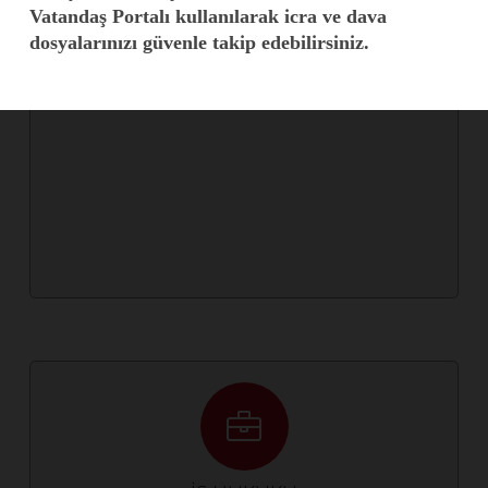
Vatandaş Portalı kullanılarak icra ve dava
Hasar Tespit ve Tazminat Davaları, Trafik
dosyalarınızı güvenle takip edebilirsiniz.
Kazasından Kaynaklanan Davalar, Sigorta
Şirketlerine Karşı Açılan Diğer Davalar