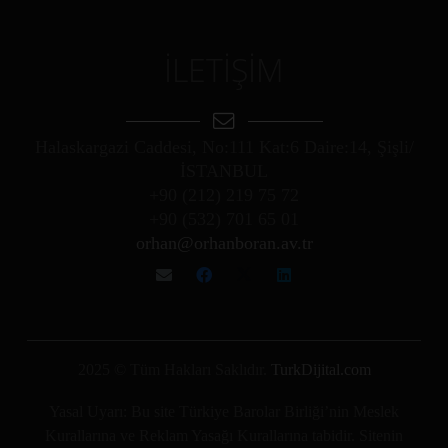
İLETİŞİM
Halaskargazi Caddesi, No:111 Kat:6 Daire:14, Şişli/
İSTANBUL
+90 (212) 219 75 72
+90 (532) 701 65 01
orhan@orhanboran.av.tr
2025 © Tüm Hakları Saklıdır.
TurkDijital.com
Yasal Uyarı: Bu site Türkiye Barolar Birliği’nin Meslek
Kurallarına ve Reklam Yasağı Kurallarına tabidir. Sitenin