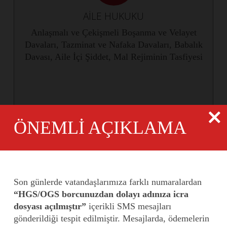
AİLE HUKUKU
Anlaşmalı ve Çekişmeli Boşanma ve Velayet
Davaları, Tazminat ve Nafaka Davaları, Babalık
Davası, Aile İçi Şiddet, Mal Rejiminin Tasfiyesi
ÖNEMLİ AÇIKLAMA
Son günlerde vatandaşlarımıza farklı numaralardan
“HGS/OGS borcunuzdan dolayı adınıza icra
dosyası açılmıştır”
içerikli SMS mesajları
gönderildiği tespit edilmiştir. Mesajlarda, ödemelerin