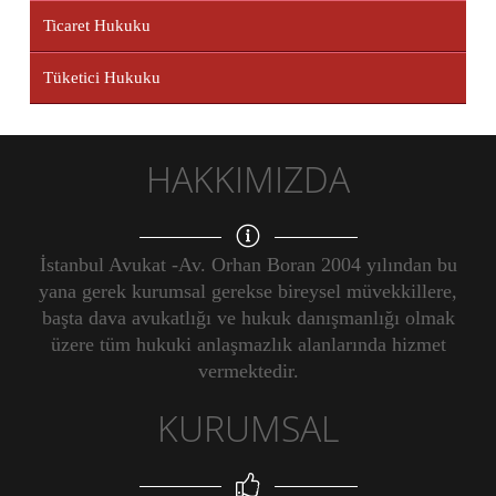
Ticaret Hukuku
Tüketici Hukuku
HAKKIMIZDA
İstanbul Avukat -Av. Orhan Boran 2004 yılından bu
yana gerek kurumsal gerekse bireysel müvekkillere,
başta dava avukatlığı ve hukuk danışmanlığı olmak
üzere tüm hukuki anlaşmazlık alanlarında hizmet
vermektedir.
KURUMSAL