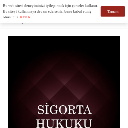
Bu web sitesi deneyiminizi iyileştirmek için çerezler kullanır.
Bu siteyi kullanmaya devam ederseniz, bunu kabul etmiş
Tamam
olursunuz.
KVKK
Türkçe