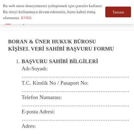
Bu web sitesi deneyiminizi iyileştirmek için çerezler kullanır.
Bu siteyi kullanmaya devam ederseniz, bunu kabul etmiş
Tamam
olursunuz.
KVKK
Türkçe
BORAN & ÜNER HUKUK BÜROSU
KİŞİSEL VERİ SAHİBİ BAŞVURU FORMU
BAŞVURU SAHİBİ BİLGİLERİ
Adı-Soyadı:
……………………………………………………
T.C. Kimlik No / Pasaport No:
……………………………………………………
Telefon Numarası:
……………………………………………………
E-posta Adresi:
……………………………………………………
Adres:
……………………………………………………