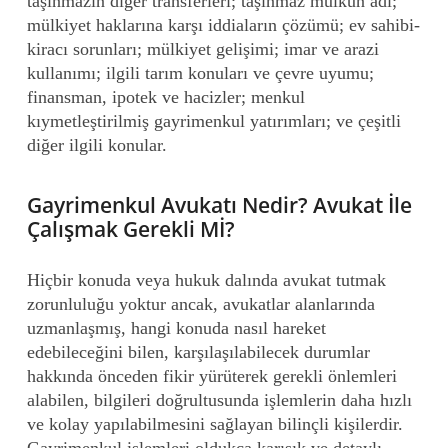
taşınmazın diğer transferleri; taşınmaz mülkün adı;
mülkiyet haklarına karşı iddiaların çözümü; ev sahibi-
kiracı sorunları; mülkiyet gelişimi; imar ve arazi
kullanımı; ilgili tarım konuları ve çevre uyumu;
finansman, ipotek ve hacizler; menkul
kıymetleştirilmiş gayrimenkul yatırımları; ve çeşitli
diğer ilgili konular.
Gayrimenkul Avukatı Nedir? Avukat İle
Çalışmak Gerekli Mİ?
Hiçbir konuda veya hukuk dalında avukat tutmak
zorunluluğu yoktur ancak, avukatlar alanlarında
uzmanlaşmış, hangi konuda nasıl hareket
edebileceğini bilen, karşılaşılabilecek durumlar
hakkında önceden fikir yürüterek gerekli önlemleri
alabilen, bilgileri doğrultusunda işlemlerin daha hızlı
ve kolay yapılabilmesini sağlayan bilinçli kişilerdir.
Gayrimenkul işlemleri oldukça karışık ve detaylı