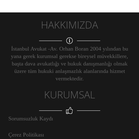
HAKKIMIZDA
İstanbul Avukat -Av. Orhan Boran 2004 yılından bu
yana gerek kurumsal gerekse bireysel müvekkillere,
başta dava avukatlığı ve hukuk danışmanlığı olmak
üzere tüm hukuki anlaşmazlık alanlarında hizmet
vermektedir.
KURUMSAL
Sorumsuzluk Kaydı
Çerez Politikası