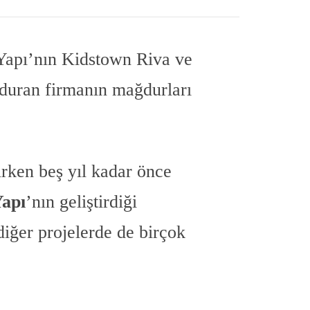
l Yapı’nın Kidstown Riva ve
urduran firmanın mağdurları
ırken beş yıl kadar önce
Yapı
’nın geliştirdiği
iğer projelerde de birçok