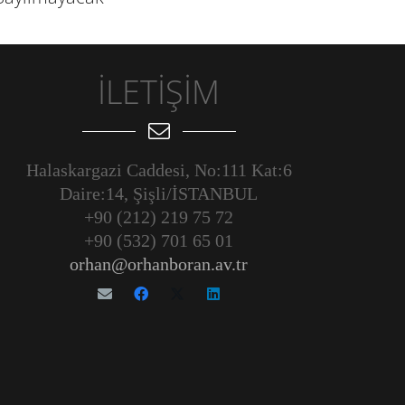
İLETİŞİM
Halaskargazi Caddesi, No:111 Kat:6
Daire:14, Şişli/İSTANBUL
+90 (212) 219 75 72
+90 (532) 701 65 01
orhan@orhanboran.av.tr