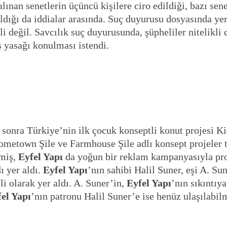
ınan senetlerin üçüncü kişilere ciro edildiği, bazı senet
ldığı da iddialar arasında. Suç duyurusu dosyasında yer 
li değil. Savcılık suç duyurusunda, şüpheliler nitelikli
ş yasağı konulması istendi.
sonra Türkiye’nin ilk çocuk konseptli konut projesi Ki
ometown Şile ve Farmhouse Şile adlı konsept projeler ta
rmiş,
Eyfel Yapı
da yoğun bir reklam kampanyasıyla proj
ı yer aldı.
Eyfel Yapı
’nın sahibi Halil Suner, eşi A. S
i olarak yer aldı. A. Suner’in,
Eyfel Yapı
’nın sıkıntı
el Yapı
’nın patronu Halil Suner’e ise henüz ulaşılabilm