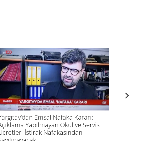
Ev Sahi
Yargıtay’dan Emsal Nafaka Kararı:
Bitmiyo
Açıklama Yapılmayan Okul ve Servis
Ücretleri İştirak Nafakasından
Sayılmayacak