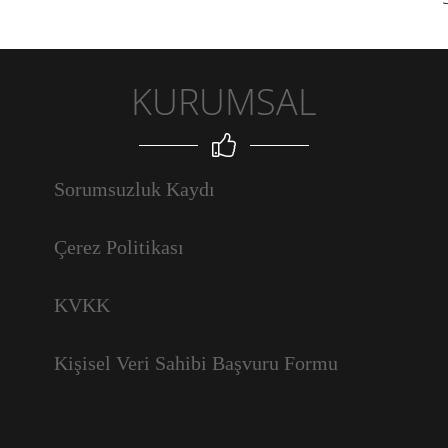
KURUMSAL
Sorumsuzluk Kaydı
Çerez Politikası
KVKK
Kişisel Veri Sahibi Başvuru Formu