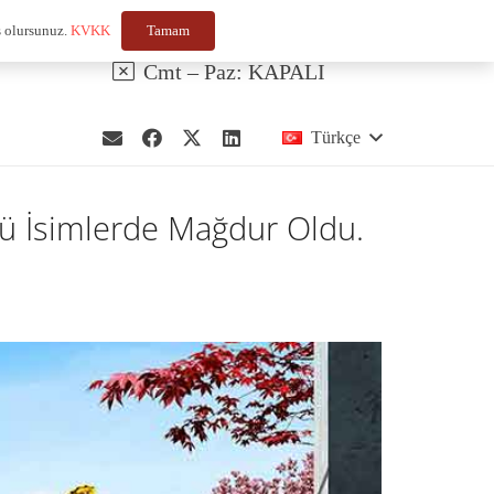
ş olursunuz.
KVKK
Tamam
111 Kat:6
Pzts – Cum: 08:00 – 18:00
Cmt – Paz: KAPALI
Türkçe
nlü İsimlerde Mağdur Oldu.