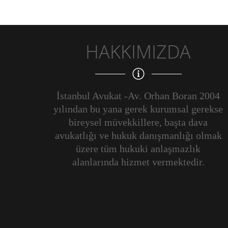
HAKKIMIZDA
İstanbul Avukat -Av. Orhan Boran 2004
yılından bu yana gerek kurumsal gerekse
bireysel müvekkillere, başta dava
avukatlığı ve hukuk danışmanlığı olmak
üzere tüm hukuki anlaşmazlık
alanlarında hizmet vermektedir.