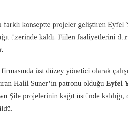
 farklı konseptte projeler geliştiren Eyfe
ıt üzerinde kaldı. Fiilen faaliyetlerini d
r.
firmasında üst düzey yönetici olarak çalış
kuran Halil Suner’in patronu olduğu
Eyfel 
Şile projelerinin kağıt üstünde kaldığı, d
üldü.