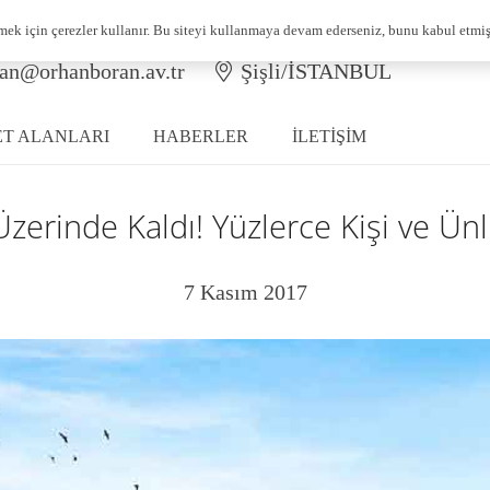
rmek için çerezler kullanır. Bu siteyi kullanmaya devam ederseniz, bunu kabul etmi
 (532) 701 65 01
Halaskargazi Caddesi, No:
an@orhanboran.av.tr
Şişli/İSTANBUL
ET ALANLARI
HABERLER
İLETİŞİM
t Üzerinde Kaldı! Yüzlerce Kişi ve Ü
7 Kasım 2017